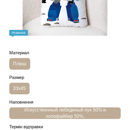
Новинка
Материал
Плюш
Размер
33х45
Наповнення
Искусственный лебединый пух 50% и
холофайбер 50%.
Термін відправки