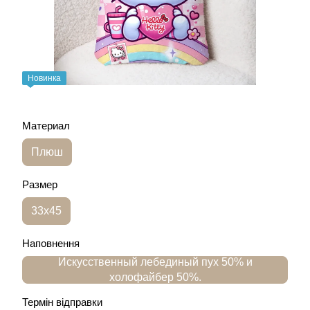
Новинка
Материал
Плюш
Размер
33х45
Наповнення
Искусственный лебединый пух 50% и
холофайбер 50%.
Термін відправки