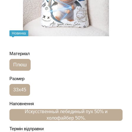
Новинка
Материал
Плюш
Размер
33х45
Наповнення
Искусственный лебединый пух 50% и
холофайбер 50%.
Термін відправки