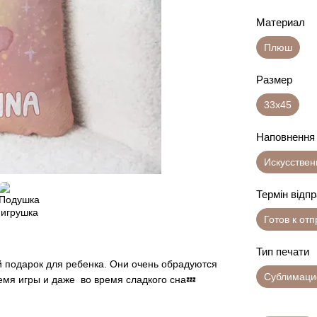
Материал
Плюш
Размер
33х45
Наповнення
Искусстве
Термін відп
Готов к от
Тип печати
 подарок для ребенка. Они очень обрадуются
Сублимаци
емя игры и даже во время сладкого сна💤