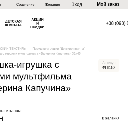
Мой заказ
Вход
с
Сравнение
Желания
АКЦИИ
ДЕТСКАЯ
+38 (093)
И
КОМНАТА
СКИДКИ
ТСКИЙ ТЕКСТИЛЬ
Подушки-игрушки "Детские принты"
а с героями мультфильма «Балерина Капучина» 33х45
шка-игрушка с
Артикул
ФПІ110
ями мультфильма
ерина Капучина»
5
ставить отзыв
н
В желания