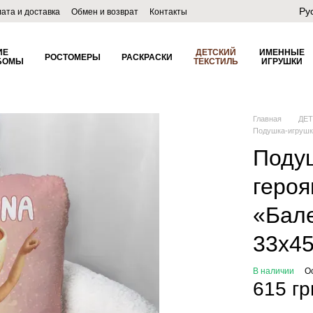
Ру
ата и доставка
Обмен и возврат
Контакты
лог
ИЕ
ДЕТСКИЙ
ИМЕННЫЕ
РОСТОМЕРЫ
РАСКРАСКИ
БОМЫ
ТЕКСТИЛЬ
ИГРУШКИ
Главная
ДЕ
Подушка-игрушк
Поду
геро
«Бал
33х4
В наличии
О
615 гр