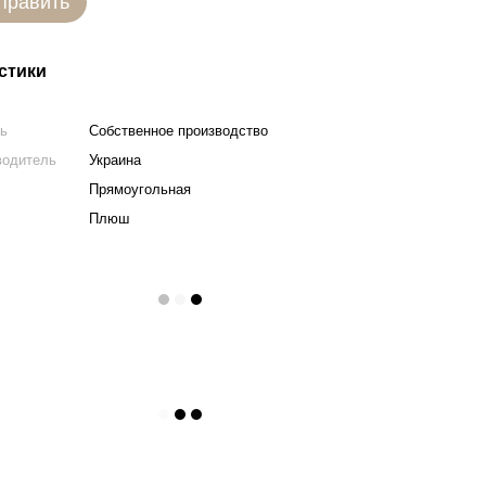
править
стики
ль
Собственное производство
водитель
Украина
Прямоугольная
Плюш