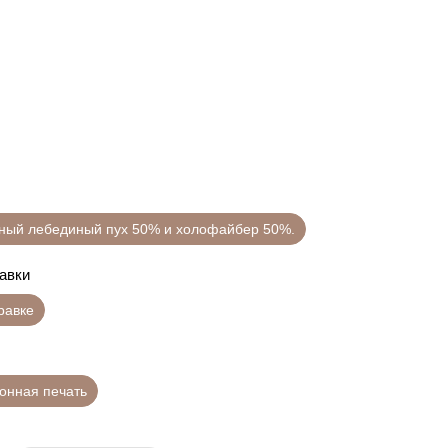
нный лебединый пух 50% и холофайбер 50%.
равки
правке
онная печать