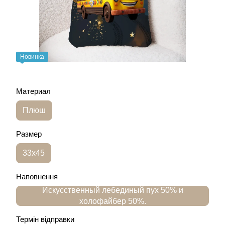
Новинка
Материал
Плюш
Размер
33х45
Наповнення
Искусственный лебединый пух 50% и
холофайбер 50%.
Термін відправки