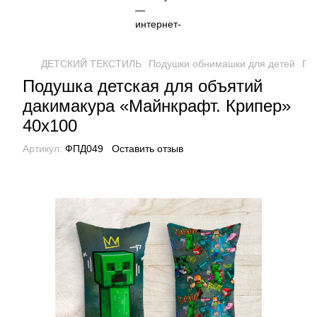
ДЕТСКИЙ ТЕКСТИЛЬ
Подушки обнимашки для детей
По
Подушка детская для объятий
дакимакура «Майнкрафт. Крипер»
40х100
Артикул:
ФПД049
Оставить отзыв