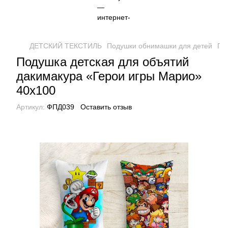
ДЕТСКИЙ ТЕКСТИЛЬ
Подушки обнимашки для детей
По
Подушка детская для объятий
дакимакура «Герои игры Марио»
40х100
Артикул:
ФПД039
Оставить отзыв