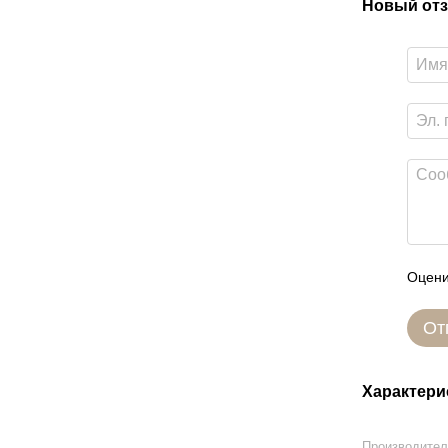
Новый отз
Оцени
От
Характери
Производите