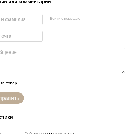
ыв или комментарий
Войти с помощью
те товар
править
стики
ль
Собственное производство