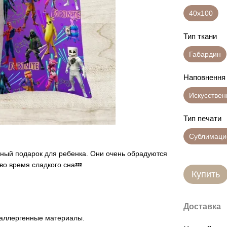
40х100
Тип ткани
Габардин
Наповнення
Искусстве
Тип печати
Сублимаци
ный подарок для ребенка. Они очень обрадуются
во время сладкого сна💤
Купить
Доставка
оаллергенные материалы.