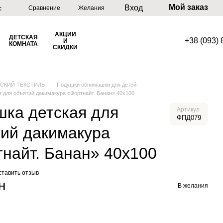
Мой заказ
Вход
с
Сравнение
Желания
АКЦИИ
ДЕТСКАЯ
+38 (093)
И
КОМНАТА
СКИДКИ
ТСКИЙ ТЕКСТИЛЬ
Подушки обнимашки для детей
 для объятий дакимакура «Фортнайт. Банан» 40х100
ка детская для
Артикул
ФПД079
ий дакимакура
найт. Банан» 40х100
ставить отзыв
н
В желания