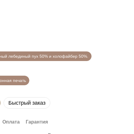
нный лебединый пух 50% и холофайбер 50%.
онная печать
Быстрый заказ
Оплата
Гарантия