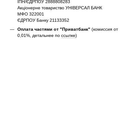
ІПН/ЄДРПОУ 2888808283
Акціонерне товариство УНІВЕРСАЛ БАНК
МФО 322001
ЄДРПОУ Банку 21133352
Оплата частями от "Приватбанк"
(комиссия от
0,01%, детальнее по
ссылке
)