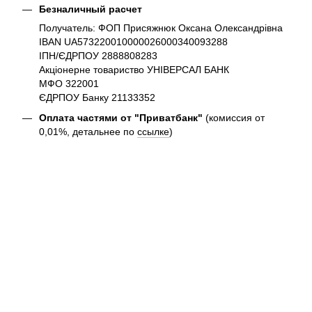
Безналичный расчет
Получатель: ФОП Присяжнюк Оксана Олександрівна
IBAN UA573220010000026000340093288
ІПН/ЄДРПОУ 2888808283
Акціонерне товариство УНІВЕРСАЛ БАНК
МФО 322001
ЄДРПОУ Банку 21133352
Оплата частями от "Приватбанк"
(комиссия от
0,01%, детальнее по
ссылке
)