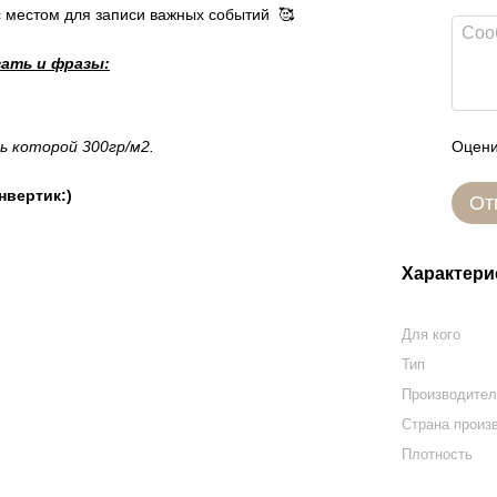
с местом для записи важных событий 🥰
зать и фразы:
 которой 300гр/м2.
Оцени
нвертик:)
От
Характери
Для кого
Тип
Производите
Страна произ
Плотность