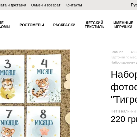
Ру
ата и доставка
Обмен и возврат
Контакты
лог
ИЕ
ДЕТСКИЙ
ИМЕННЫЕ
РОСТОМЕРЫ
РАСКРАСКИ
БОМЫ
ТЕКСТИЛЬ
ИГРУШКИ
Главная
АК
Карточки по ме
Набор карточек
Набор
фото
"Тигр
Нет в наличии
220 гр