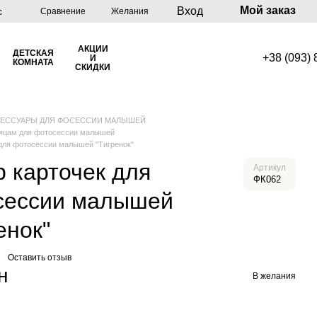
Мой заказ
Вход
с
Сравнение
Желания
АКЦИИ
ДЕТСКАЯ
+38 (093)
И
КОМНАТА
СКИДКИ
СЕССУАРЫ ДЛЯ ФОСЕССИИ МАЛЫШЕЙ
сяцам для фотосессии малышей
 для фотосессии малышей "Тигренок"
 карточек для
Артикул
ФК062
сессии малышей
енок"
Оставить отзыв
н
В желания