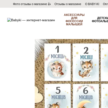
Перейти к основному контенту
Фото отзывы о магазине 👍
Отзывы о магазине
О BABY-KI
Опл
Пользовательское соглашение
Договор публичной оферты
Б
АКСЕССУАРЫ
ДЛЯ
ДЕТСК
ФОСЕССИИ
ФОТОАЛЬ
МАЛЫШЕЙ