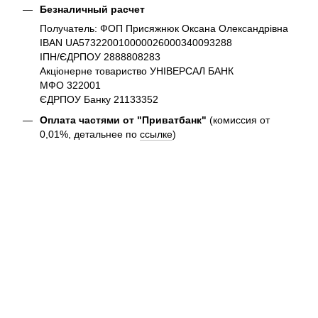
Безналичный расчет
Получатель: ФОП Присяжнюк Оксана Олександрівна
IBAN UA573220010000026000340093288
ІПН/ЄДРПОУ 2888808283
Акціонерне товариство УНІВЕРСАЛ БАНК
МФО 322001
ЄДРПОУ Банку 21133352
Оплата частями от "Приватбанк"
(комиссия от
0,01%, детальнее по
ссылке
)