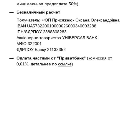
минимальная предоплата 50%)
Безналичный расчет
Получатель: ФОП Присяжнюк Оксана Олександрівна
IBAN UA573220010000026000340093288
ІПН/ЄДРПОУ 2888808283
Акціонерне товариство УНІВЕРСАЛ БАНК
МФО 322001
ЄДРПОУ Банку 21133352
Оплата частями от "Приватбанк"
(комиссия от
0,01%, детальнее по
ссылке
)