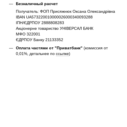
Безналичный расчет
Получатель: ФОП Присяжнюк Оксана Олександрівна
IBAN UA573220010000026000340093288
ІПН/ЄДРПОУ 2888808283
Акціонерне товариство УНІВЕРСАЛ БАНК
МФО 322001
ЄДРПОУ Банку 21133352
Оплата частями от "Приватбанк"
(комиссия от
0,01%, детальнее по
ссылке
)