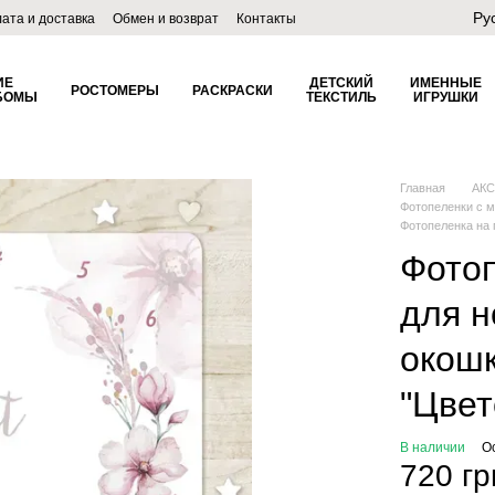
Ру
ата и доставка
Обмен и возврат
Контакты
лог
ИЕ
ДЕТСКИЙ
ИМЕННЫЕ
РОСТОМЕРЫ
РАСКРАСКИ
БОМЫ
ТЕКСТИЛЬ
ИГРУШКИ
Главная
АК
Фотопеленки с 
Фотопеленка на 
Фотоп
для н
окош
"Цвет
В наличии
О
720 гр