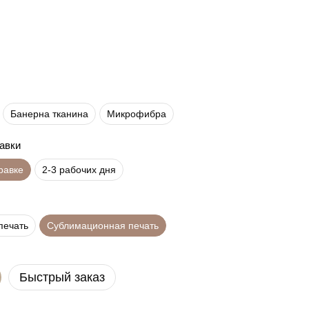
Банерна тканина
Микрофибра
равки
правке
2-3 рабочих дня
печать
Сублимационная печать
Быстрый заказ