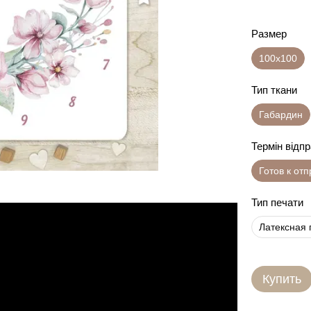
Размер
100х100
Тип ткани
Габардин
Термін відп
Готов к от
Тип печати
Латексная 
Купить