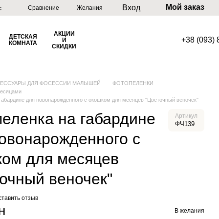
Мой заказ
Вход
с
Сравнение
Желания
АКЦИИ
ДЕТСКАЯ
+38 (093)
И
КОМНАТА
СКИДКИ
СЕССУАРЫ ДЛЯ ФОСЕССИИ МАЛЫШЕЙ
ФОТОПЕЛЕНКИ
месяцами
габардине для новонарожденного с окошком для месяцев "Цветочный веночек"
еленка на габардине
Артикул
ФЧ139
овонарожденного с
ком для месяцев
очный веночек"
ставить отзыв
н
В желания