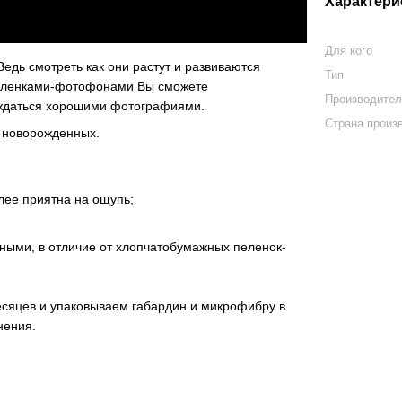
Характери
Для кого
едь смотреть как они растут и развиваются
Тип
 пеленками-фотофонами Вы сможете
Производите
ждаться хорошими фотографиями.
Страна произ
 новорожденных.
лее приятна на ощупь;
ными, в отличие от хлопчатобумажных пеленок-
сяцев и упаковываем габардин и микрофибру в
нения.