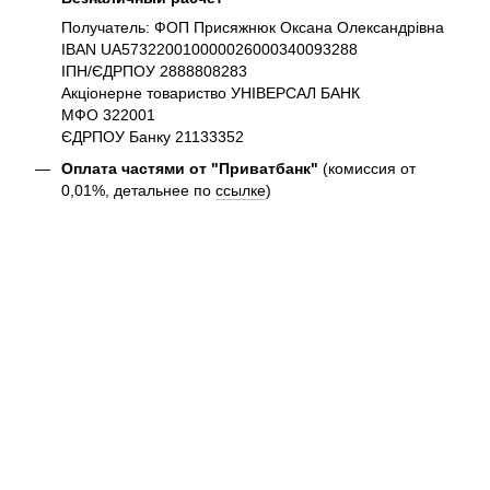
Получатель: ФОП Присяжнюк Оксана Олександрівна
IBAN UA573220010000026000340093288
ІПН/ЄДРПОУ 2888808283
Акціонерне товариство УНІВЕРСАЛ БАНК
МФО 322001
ЄДРПОУ Банку 21133352
Оплата частями от "Приватбанк"
(комиссия от
0,01%, детальнее по
ссылке
)