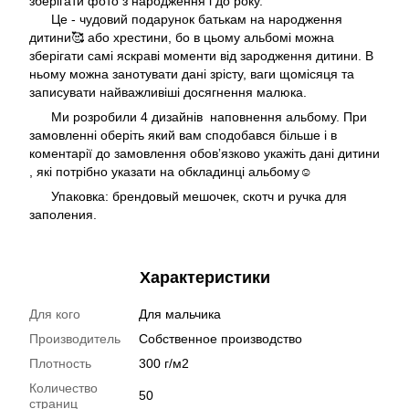
зберігати фото з народження і до року.
Це - чудовий подарунок батькам на народження
дитини🥰 або хрестини, бо в цьому альбомі можна
зберігати самі яскраві моменти від зародження дитини. В
ньому можна занотувати дані зрісту, ваги щомісяця та
записувати найважливіші досягнення малюка.
Ми розробили 4 дизайнів наповнення альбому. При
замовленні оберіть який вам сподобався більше і в
коментарії до замовлення обовʼязково укажіть дані дитини
, які потрібно указати на обкладинці альбому☺️
Упаковка: брендовый мешочек, скотч и ручка для
заполения.
Характеристики
Для кого
Для мальчика
Производитель
Собственное производство
Плотность
300 г/м2
Количество
50
страниц