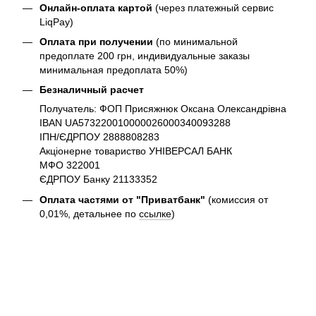
Онлайн-оплата картой
(через платежный сервис
LiqPay)
Оплата при получении
(по минимальной
предоплате 200 грн, индивидуальные заказы
минимальная предоплата 50%)
Безналичный расчет
Получатель: ФОП Присяжнюк Оксана Олександрівна
IBAN UA573220010000026000340093288
ІПН/ЄДРПОУ 2888808283
Акціонерне товариство УНІВЕРСАЛ БАНК
МФО 322001
ЄДРПОУ Банку 21133352
Оплата частями от "Приватбанк"
(комиссия от
0,01%, детальнее по
ссылке
)