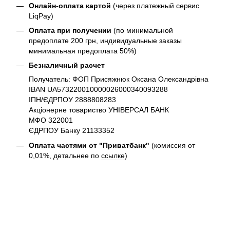
Онлайн-оплата картой
(через платежный сервис
LiqPay)
Оплата при получении
(по минимальной
предоплате 200 грн, индивидуальные заказы
минимальная предоплата 50%)
Безналичный расчет
Получатель: ФОП Присяжнюк Оксана Олександрівна
IBAN UA573220010000026000340093288
ІПН/ЄДРПОУ 2888808283
Акціонерне товариство УНІВЕРСАЛ БАНК
МФО 322001
ЄДРПОУ Банку 21133352
Оплата частями от "Приватбанк"
(комиссия от
0,01%, детальнее по
ссылке
)