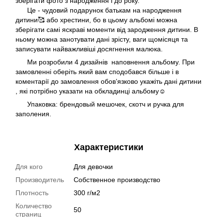
зберігати фото з народження і до року.
Це - чудовий подарунок батькам на народження
дитини🥰 або хрестини, бо в цьому альбомі можна
зберігати самі яскраві моменти від зародження дитини. В
ньому можна занотувати дані зрісту, ваги щомісяця та
записувати найважливіші досягнення малюка.
Ми розробили 4 дизайнів наповнення альбому. При
замовленні оберіть який вам сподобався більше і в
коментарії до замовлення обовʼязково укажіть дані дитини
, які потрібно указати на обкладинці альбому☺️
Упаковка: брендовый мешочек, скотч и ручка для
заполения.
Характеристики
Для кого
Для девочки
Производитель
Собственное производство
Плотность
300 г/м2
Количество
50
страниц