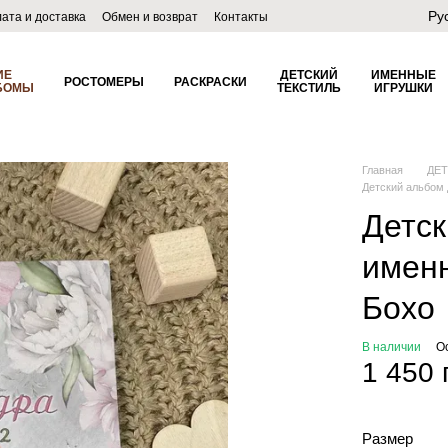
Ру
ата и доставка
Обмен и возврат
Контакты
лог
ИЕ
ДЕТСКИЙ
ИМЕННЫЕ
РОСТОМЕРЫ
РАСКРАСКИ
БОМЫ
ТЕКСТИЛЬ
ИГРУШКИ
Главная
ДЕ
Детский альбом 
Детск
имен
Бохо
В наличии
О
1 450 
Размер