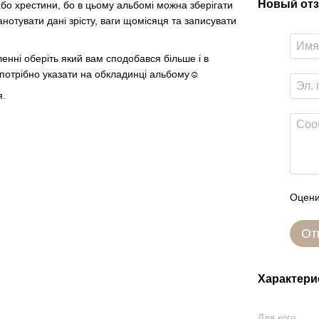
Новый отз
 хрестини, бо в цьому альбомі можна зберігати
нотувати дані зрісту, ваги щомісяця та записувати
і оберіть який вам сподобався більше і в
і потрібно указати на обкладинці альбому☺️
я.
Оцени
От
Характери
Для кого