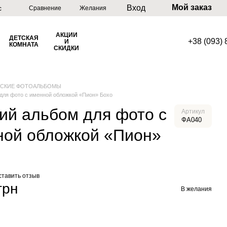
Мой заказ
Вход
с
Сравнение
Желания
АКЦИИ
ДЕТСКАЯ
+38 (093)
И
КОМНАТА
СКИДКИ
ТСКИЕ ФОТОАЛЬБОМЫ
для фото с именной обложкой «Пион» Бохо
ий альбом для фото с
Артикул
ФА040
ной обложкой «Пион»
ставить отзыв
грн
В желания