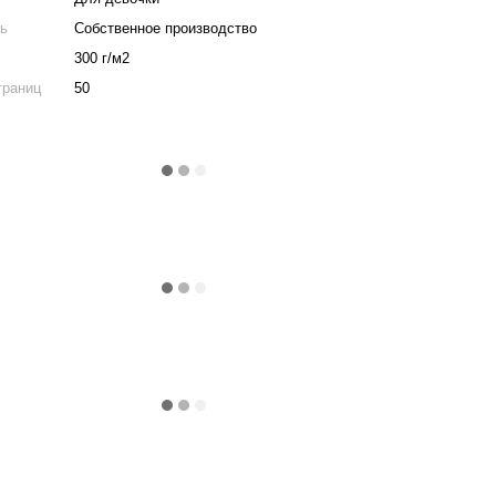
ль
Собственное производство
300 г/м2
траниц
50