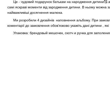
Це - чудовий подарунок батькам на народження дитини🥰 або
самі яскраві моменти від зародження дитини. В ньому можна за
найважливіші досягнення малюка.
Ми розробили 4 дизайнів наповнення альбому. При замовленн
коментарії до замовлення обовʼязково укажіть дані дитини , як
Упаковка: брендовый мешочек, скотч и ручка для заполени