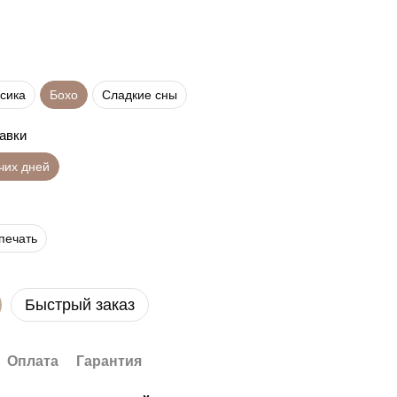
сика
Бохо
Сладкие сны
равки
чих дней
печать
Быстрый заказ
Оплата
Гарантия