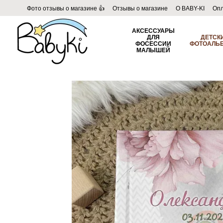
Перейти к основному контенту
Фото отзывы о магазине 👍
Отзывы о магазине
О BABY-KI
Опл
Пользовательское соглашение
Договор публичной оферты
Б
АКСЕССУАРЫ
ДЛЯ
ДЕТСК
ФОСЕССИИ
ФОТОАЛЬ
МАЛЫШЕЙ