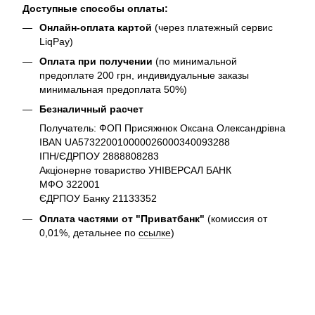
Доступные способы оплаты:
Онлайн-оплата картой
(через платежный сервис
LiqPay)
Оплата при получении
(по минимальной
предоплате 200 грн, индивидуальные заказы
минимальная предоплата 50%)
Безналичный расчет
Получатель: ФОП Присяжнюк Оксана Олександрівна
IBAN UA573220010000026000340093288
ІПН/ЄДРПОУ 2888808283
Акціонерне товариство УНІВЕРСАЛ БАНК
МФО 322001
ЄДРПОУ Банку 21133352
Оплата частями от "Приватбанк"
(комиссия от
0,01%, детальнее по
ссылке
)