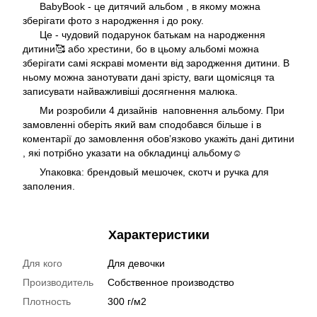
BabyBook - це дитячий альбом , в якому можна
зберігати фото з народження і до року.
Це - чудовий подарунок батькам на народження
дитини🥰 або хрестини, бо в цьому альбомі можна
зберігати самі яскраві моменти від зародження дитини. В
ньому можна занотувати дані зрісту, ваги щомісяця та
записувати найважливіші досягнення малюка.
Ми розробили 4 дизайнів наповнення альбому. При
замовленні оберіть який вам сподобався більше і в
коментарії до замовлення обовʼязково укажіть дані дитини
, які потрібно указати на обкладинці альбому☺️
Упаковка: брендовый мешочек, скотч и ручка для
заполения.
Характеристики
Для кого
Для девочки
Производитель
Собственное производство
Плотность
300 г/м2