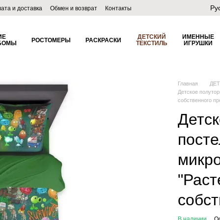
Ру
ата и доставка
Обмен и возврат
Контакты
лог
ИЕ
ДЕТСКИЙ
ИМЕННЫЕ
РОСТОМЕРЫ
РАСКРАСКИ
БОМЫ
ТЕКСТИЛЬ
ИГРУШКИ
Главная
ДЕ
Детское полутор
собственного пр
Детск
посте
микр
"Раст
собст
В наличии
О