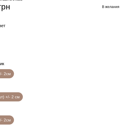
грн
В желания
вет
ик
/- 2см
шт) +/- 2 см
/- 2см