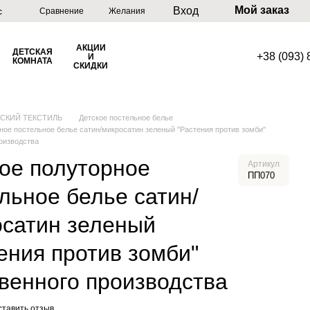
Мой заказ
Вход
с
Сравнение
Желания
АКЦИИ
ДЕТСКАЯ
+38 (093)
И
КОМНАТА
СКИДКИ
ТСКИЙ ТЕКСТИЛЬ
Детское постельное белье
ное постельное белье сатин/микросатин зеленый "Растения против зомби"
оизводства
ое полуторное
Артикул
ПП070
льное белье сатин/
осатин зеленый
ения против зомби"
венного производства
ставить отзыв