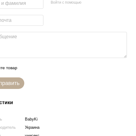
Войти с помощью
те товар
править
стики
ль
BabyKi
водитель
Украина
и
унисекс