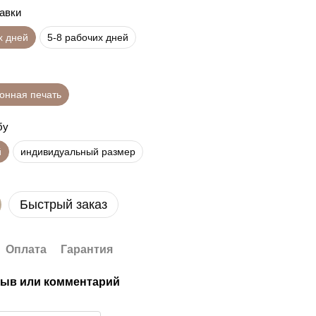
равки
х дней
5-8 рабочих дней
онная печать
бу
й
индивидуальный размер
Быстрый заказ
Оплата
Гарантия
ыв или комментарий