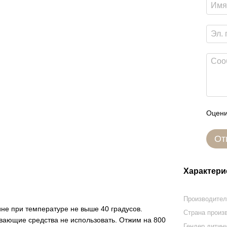
Оцени
От
Характери
Производите
е при температуре не выше 40 градусов.
Страна произ
вающие средства не использовать. Отжим на 800
Гендер дитин