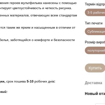
ажения героев мультфильма нанесены с помощью
Термін відп
тирует цветоустойчивость и четкость рисунка.
3-5 рабочи
твенных материалов, отвечающих всем стандартам
Тип печати
нется таким же ярким и насыщенным в отличии от
Сублимаци
 белья, заботящийся о комфорте и безопасности
Розмір виро
полуторни
Купить
ции,
срок пошива
5-10
робочих днів
:
Доставка
ский:
Новый отз