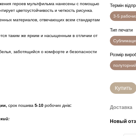
ажения героев мультфильма нанесены с помощью
Термін відп
тирует цветоустойчивость и четкость рисунка.
3-5 рабочи
твенных материалов, отвечающих всем стандартам
Тип печати
нется таким же ярким и насыщенным в отличии от
Сублимаци
 белья, заботящийся о комфорте и безопасности
Розмір виро
полуторни
Купить
ции,
срок пошива
5-10
робочих днів
:
Доставка
ский:
Новый отз