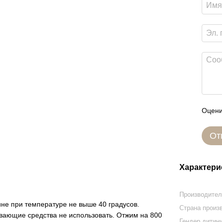
Оцени
От
Характери
Производите
е при температуре не выше 40 градусов.
Страна произ
вающие средства не использовать. Отжим на 800
Гендер дитин