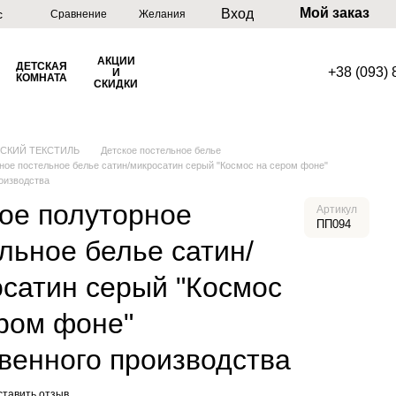
Мой заказ
Вход
с
Сравнение
Желания
АКЦИИ
ДЕТСКАЯ
+38 (093)
И
КОМНАТА
СКИДКИ
ТСКИЙ ТЕКСТИЛЬ
Детское постельное белье
ное постельное белье сатин/микросатин серый "Космос на сером фоне"
оизводства
ое полуторное
Артикул
ПП094
льное белье сатин/
сатин серый "Космос
ром фоне"
венного производства
ставить отзыв