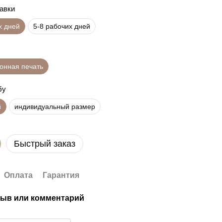
равки
х дней
5-8 рабочих дней
онная печать
бу
й
индивидуальный размер
Быстрый заказ
Оплата
Гарантия
ыв или комментарий