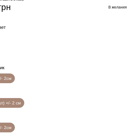
грн
В желания
вет
ик
/- 2см
шт) +/- 2 см
/- 2см