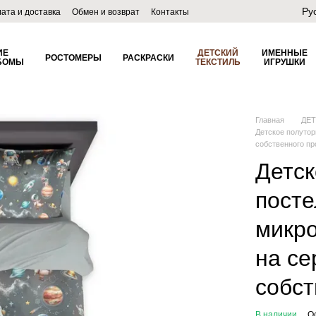
Ру
ата и доставка
Обмен и возврат
Контакты
лог
ИЕ
ДЕТСКИЙ
ИМЕННЫЕ
РОСТОМЕРЫ
РАСКРАСКИ
БОМЫ
ТЕКСТИЛЬ
ИГРУШКИ
Главная
ДЕ
Детское полутор
собственного пр
Детск
посте
микро
на се
собст
В наличии
О