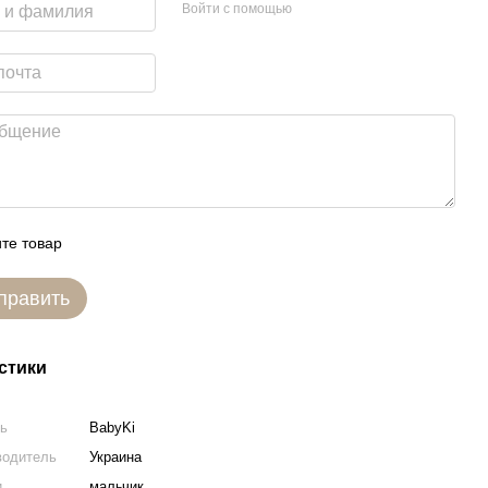
Войти с помощью
те товар
править
стики
ль
BabyKi
водитель
Украина
и
мальчик