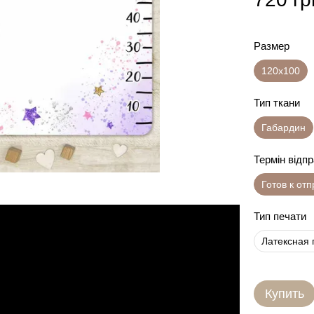
Размер
120х100
Тип ткани
Габардин
Термін відп
Готов к от
Тип печати
Латексная 
Купить