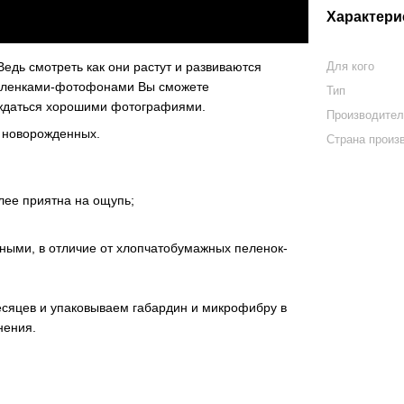
Характери
едь смотреть как они растут и развиваются
Для кого
 пеленками-фотофонами Вы сможете
Тип
ждаться хорошими фотографиями.
Производите
 новорожденных.
Страна произ
лее приятна на ощупь;
ными, в отличие от хлопчатобумажных пеленок-
сяцев и упаковываем габардин и микрофибру в
нения.