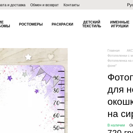
Ру
ата и доставка
Обмен и возврат
Контакты
лог
ИЕ
ДЕТСКИЙ
ИМЕННЫЕ
РОСТОМЕРЫ
РАСКРАСКИ
БОМЫ
ТЕКСТИЛЬ
ИГРУШКИ
Главная
АК
Фотопеленки с 
Фотопеленка на 
фоне"
Фотоп
для н
окошк
на си
В наличии
О
720 гр