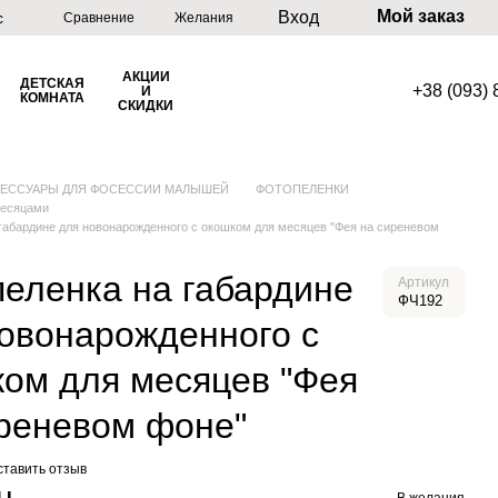
Мой заказ
Вход
с
Сравнение
Желания
АКЦИИ
ДЕТСКАЯ
+38 (093)
И
КОМНАТА
СКИДКИ
СЕССУАРЫ ДЛЯ ФОСЕССИИ МАЛЫШЕЙ
ФОТОПЕЛЕНКИ
месяцами
габардине для новонарожденного с окошком для месяцев "Фея на сиреневом
еленка на габардине
Артикул
ФЧ192
овонарожденного с
ом для месяцев "Фея
реневом фоне"
ставить отзыв
н
В желания