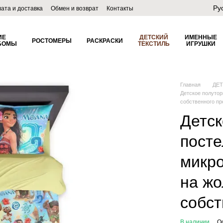
Ру
ата и доставка
Обмен и возврат
Контакты
лог
ИЕ
ДЕТСКИЙ
ИМЕННЫЕ
РОСТОМЕРЫ
РАСКРАСКИ
БОМЫ
ТЕКСТИЛЬ
ИГРУШКИ
Главная
ДЕ
Детское полутор
собственного пр
Детск
посте
микро
на жо
собст
В наличии
О