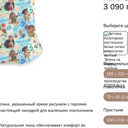
3 090 
Выберите ц
Пододеяльн
155 х 215 +
Наволочка
70 х 50 (2 
атина, украшенный ярким рисунком с героями
Простыня
 настоящей находкой для маленьких поклонников
150 х 210 +
 Натуральная ткань обеспечивает комфорт во