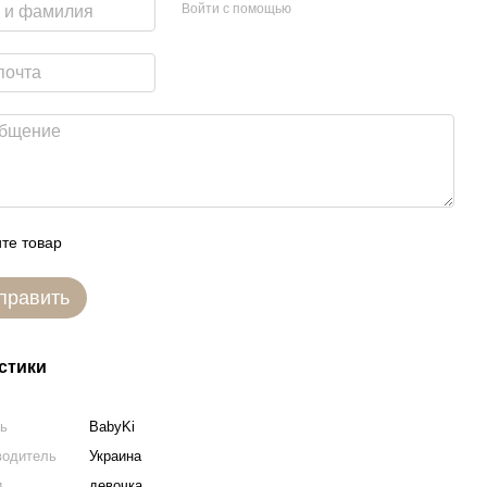
Войти с помощью
те товар
править
стики
ль
BabyKi
водитель
Украина
и
девочка