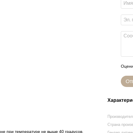
Оцени
От
Характери
Производите
Страна произ
е при температуре не выше 40 градусов.
Гендер дитин