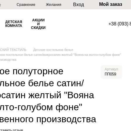
Мой заказ
Вход
с
Сравнение
Желания
АКЦИИ
ДЕТСКАЯ
+38 (093)
И
КОМНАТА
СКИДКИ
ТСКИЙ ТЕКСТИЛЬ
Детское постельное белье
ное постельное белье сатин/микросатин желтый "Вояна на жолто-голубом фоне"
оизводства
ое полуторное
Артикул
ПП059
льное белье сатин/
сатин желтый "Вояна
лто-голубом фоне"
венного производства
ставить отзыв