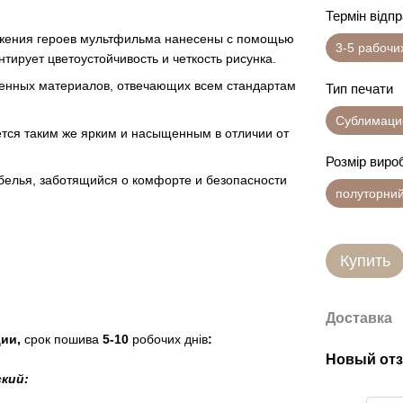
Термін відп
ажения героев мультфильма нанесены с помощью
3-5 рабочи
тирует цветоустойчивость и четкость рисунка.
твенных материалов, отвечающих всем стандартам
Тип печати
Сублимаци
нется таким же ярким и насыщенным в отличии от
Розмір виро
 белья, заботящийся о комфорте и безопасности
полуторни
Купить
Доставка
ции,
срок пошива
5-10
робочих днів
:
Новый отз
ский: