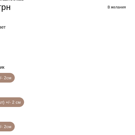
грн
В желания
вет
ик
/- 2см
шт) +/- 2 см
/- 2см