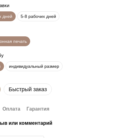
равки
х дней
5-8 рабочих дней
онная печать
бу
й
индивидуальный размер
Быстрый заказ
Оплата
Гарантия
ыв или комментарий