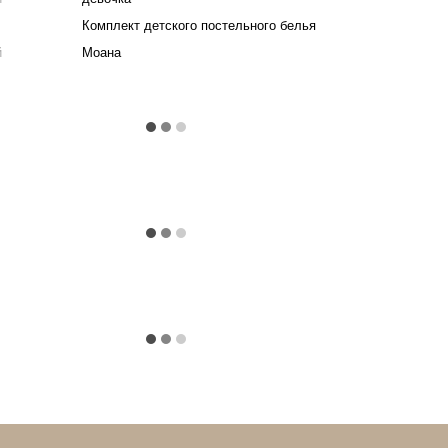
Комплект детского постельного белья
й
Моана