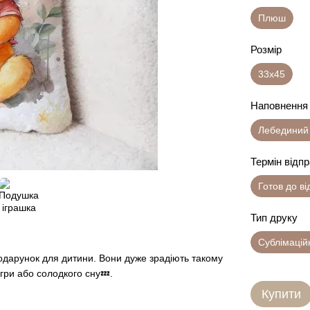
Плюш
Розмір
33х45
Наповнення
Лебединий
Термін відп
Готов до в
Тип друку
Сублімацій
одарунок для дитини. Вони дуже зрадіють такому
гри або солодкого сну💤.
Купити