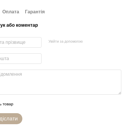
Оплата
Гарантія
гук або коментар
Увійти за допомогою
ь товар
діслати