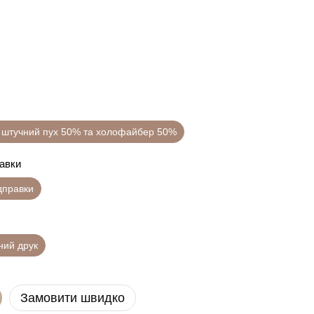
 штучний пух 50% та холофайбер 50%
равки
ідправки
ний друк
Замовити швидко