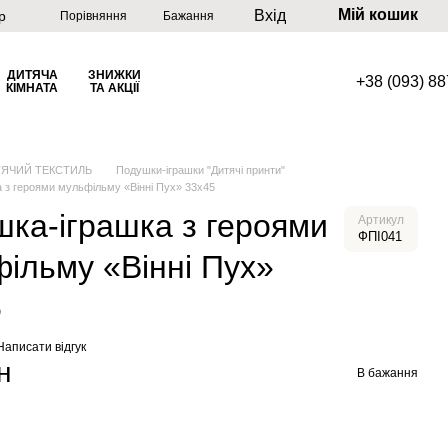
Мій кошик
Вхід
р
Порівняння
Бажання
ДИТЯЧА
ЗНИЖКИ
+38 (093) 8
КІМНАТА
ТА АКЦІЇ
ТЯЧИЙ ТЕКСТИЛЬ
Подушки-іграшки "Дитячі принти"
 з героями мульфільму «Вінні Пух» 33х45
ка-іграшка з героями
Артикул
ФПІ041
ільму «Вінні Пух»
5
Написати відгук
н
В бажання