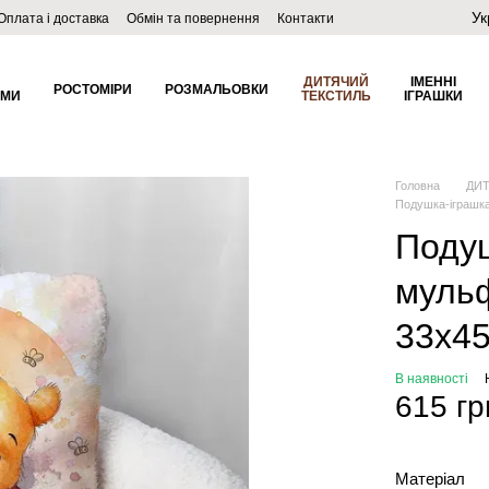
Ук
Оплата і доставка
Обмін та повернення
Контакти
ДИТЯЧИЙ
ІМЕННІ
РОСТОМІРИ
РОЗМАЛЬОВКИ
ОМИ
ТЕКСТИЛЬ
ІГРАШКИ
Головна
ДИ
Подушка-іграшка
Подуш
мульф
33х4
В наявності
615 гр
Матеріал