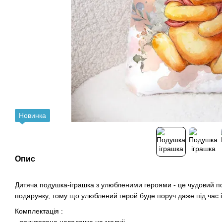
Новинка
Опис
Дитяча подушка-іграшка з улюбленими героями - це чудовий п
подарунку, тому що улюблений герой буде поруч даже під час і
Комплектація :
- принтована наволочка на молніі