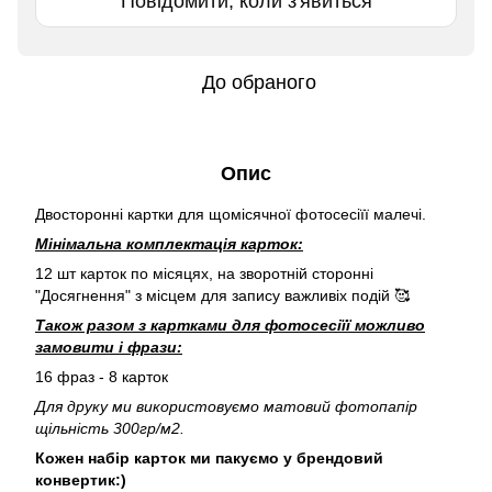
Повідомити, коли з'явиться
До обраного
Опис
Двосторонні картки для щомісячної фотосесіїї малечі.
Мінімальна комплектація карток:
12 шт карток по місяцях, на зворотній сторонні
"Досягнення" з місцем для запису важливіх подій 🥰
Також разом з картками для фотосесіїї можливо
замовити і фрази:
16 фраз - 8 карток
Для друку ми використовуємо матовий фотопапір
щільність 300гр/м2.
Кожен набір карток ми пакуємо у брендовий
конвертик:)